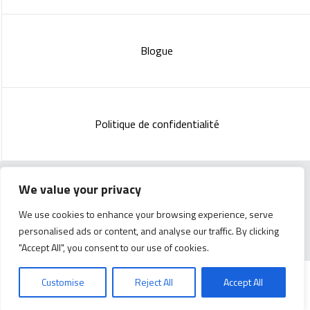
Blogue
Politique de confidentialité
We value your privacy
Copyright 2023 :
Standish Communications
&
Mélissa
We use cookies to enhance your browsing experience, serve
Lachance
personalised ads or content, and analyse our traffic. By clicking
"Accept All", you consent to our use of cookies.
Customise
Reject All
Accept All