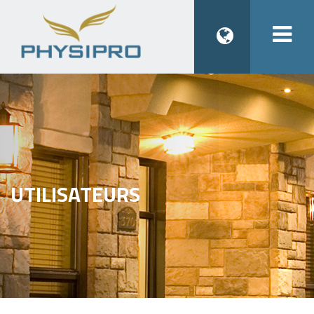
Togg
navi
UTILISATEURS