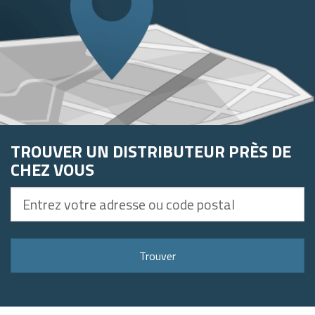
TROUVER UN DISTRIBUTEUR PRÈS DE
CHEZ VOUS
Entrez
votre
adresse
ou
Trouver
code
postal