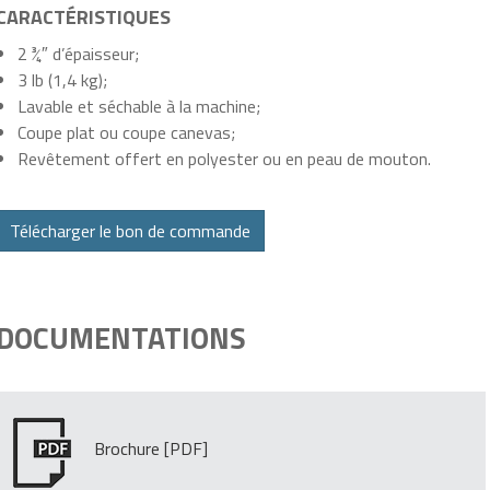
CARACTÉRISTIQUES
2 ¾″ d’épaisseur;
3 lb (1,4 kg);
Lavable et séchable à la machine;
Coupe plat ou coupe canevas;
Revêtement offert en polyester ou en peau de mouton.
Télécharger le bon de commande
DOCUMENTATIONS
Brochure