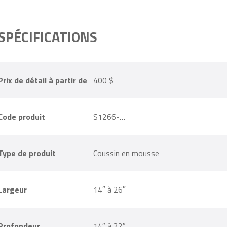
SPÉCIFICATIONS
Prix de détail à partir de
400 $
Code produit
S1266-…
Type de produit
Coussin en mousse
Largeur
14″ à 26″