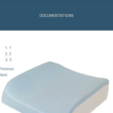
DOCUMENTATIONS
1
2
3
Previous
Next