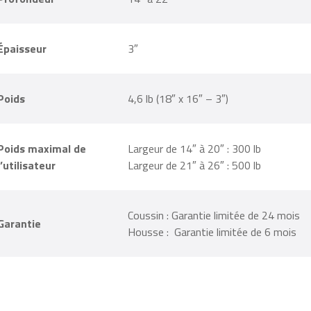
Profondeur
14″ à 22″
Épaisseur
3″
Poids
4,6 lb (18″ x 16″ – 3″)
Poids maximal de
Largeur de 14″ à 20″ : 300 lb
l’utilisateur
Largeur de 21″ à 26″ : 500 lb
Coussin : Garantie limitée de 24 mois
Garantie
Housse : Garantie limitée de 6 mois