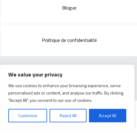
Blogue
Politique de confidentialité
We value your privacy
Copyright 2023 :
Standish Communications
&
Mélissa
Lachance
We use cookies to enhance your browsing experience, serve
personalised ads or content, and analyse our traffic. By clicking
"Accept All", you consent to our use of cookies.
Customise
Reject All
Accept All