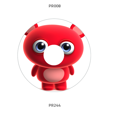
PR008
PR244