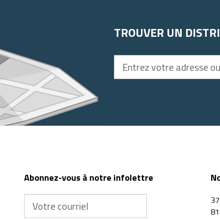
TROUVER UN DISTR
Entrez
votre
adresse
ou
code
postal
Abonnez-vous à notre infolettre
No
Votre
37
courriel
81