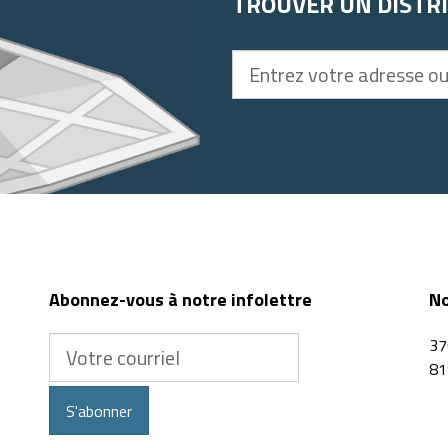
TROUVER UN DISTR
Entrez
votre
adresse
ou
code
postal
Abonnez-vous à notre infolettre
No
Votre
37
courriel
81
S'abonner