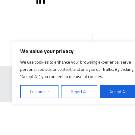
Accueil
Produits
Documentation g
We value your privacy
We use cookies to enhance your browsing experience, serve
personalised ads or content, and analyse our traffic. By clicking
"Accept All", you consent to our use of cookies.
Customise
Reject All
Accept All