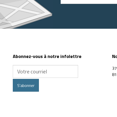
votre
adresse
ou
code
postal
Abonnez-vous à notre infolettre
No
Votre
37
courriel
81
S'abonner