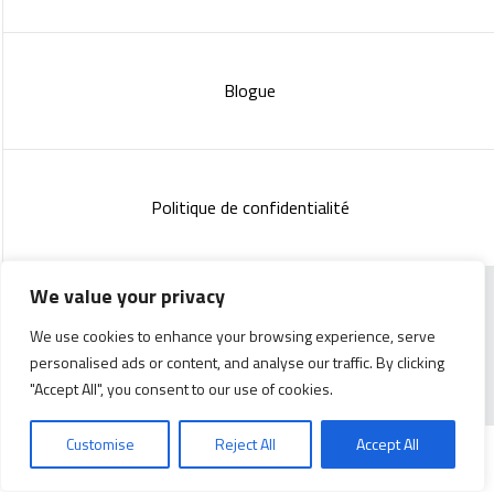
Blogue
Politique de confidentialité
We value your privacy
Copyright 2023 :
Standish Communications
&
Mélissa
We use cookies to enhance your browsing experience, serve
Lachance
personalised ads or content, and analyse our traffic. By clicking
"Accept All", you consent to our use of cookies.
Customise
Reject All
Accept All