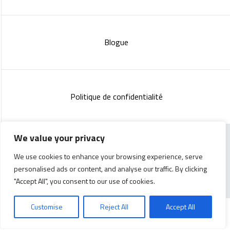
Blogue
Politique de confidentialité
We value your privacy
Copyright 2023 :
Standish Communications
&
Mélissa
We use cookies to enhance your browsing experience, serve
Lachance
personalised ads or content, and analyse our traffic. By clicking
"Accept All", you consent to our use of cookies.
Customise
Reject All
Accept All