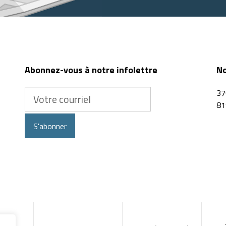
postal
Abonnez-vous à notre infolettre
No
Votre
37
courriel
81
S'abonner