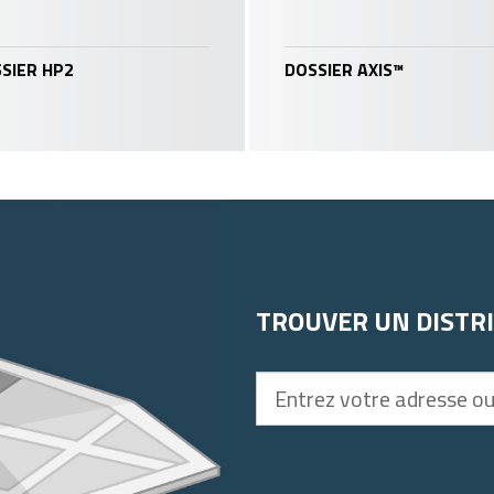
SIER HP2
DOSSIER AXIS™
TROUVER UN DISTR
Entrez
votre
adresse
ou
code