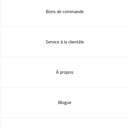
À propos
Blogue
Politique de confidentialité
Copyright 2023 :
Standish Communications
&
Mélissa
Lachance