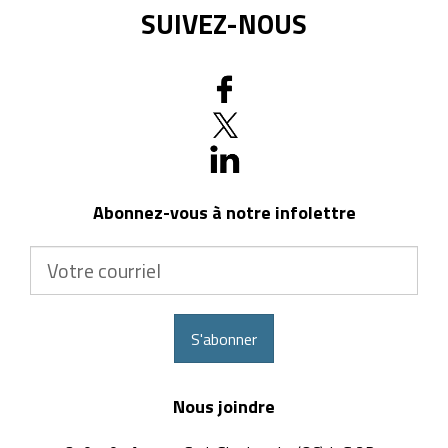
Votre
courriel
S'abonner
Nous joindre
370, 10e Avenue Sud, Sherbrooke (QC) J1G 2R7
819 823-2252 |
info@physipro.com
Accueil