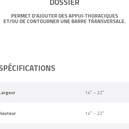
SPÉCIFICATIONS
Largeur
14″ – 22″
Hauteur
14″ – 22″
Hauteur des appuis-thoraciques
4″, 6″, 7″, 8″, 10″
Garantie
2 ans