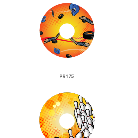
PR175