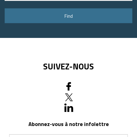
address
or
Find
postal
code
SUIVEZ-NOUS
Abonnez-vous à notre infolettre