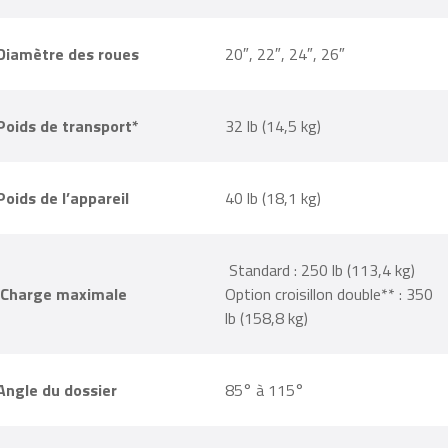
Diamètre des roues
20″, 22″, 24″, 26″
Poids de transport*
32 lb (14,5 kg)
Poids de l’appareil
40 lb (18,1 kg)
Standard : 250 lb (113,4 kg)
Charge maximale
Option croisillon double** : 350
lb (158,8 kg)
Angle du dossier
85° à 115°