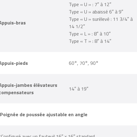
Type « U » : 7″ à 12″
Type « U » abaissé 6″ à 9″
Type « U » surélevé : 11 3/4″ à
Appuis-bras
14 1/2″
Type « L » : 8″ à 10″
Type « T » : 8″ à 14″
Appuis-pieds
60°, 70°, 90°
Appuis-jambes élévateurs
14″ à 19″
compensateurs
Poignée de poussée ajustable en angle
*Configuré avec un fauteuil 16″ x 16″ standard.